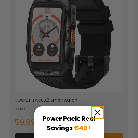
KOSPET TANK X2 Smartwatch
Black
Power Pack: Real
59,99 €EUR
129,99 €EUR
Savings
€40+
Email