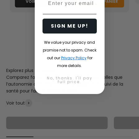
VOIR LES DÉTAILS
AJOUTER AU PANIER
SIGN ME UP!
We value your privacy and
promise not to spam. Check
out our
Privacy Policy
for
more details.
Explorez plus de styles
Comparez facilement des caractéristiques telles que
No, thanks. I'll pay
full price.
l’autonomie de la batterie, la durabilité et le suivi de la
santé pour faire le meilleur choix.
Voir tout
Série MAGIC