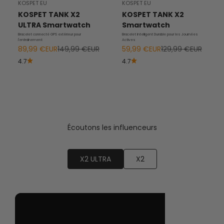
KOSPET EU
KOSPET EU
KOSPET TANK X2
KOSPET TANK X2
ULTRA Smartwatch
Smartwatch
Bracelet connecté GPS extérieur pour
Bracelet Intelligent Durable pour les Journées
l'entraînement
Actives
Prix de vente
Prix régulier
Prix de vente
Prix régulier
89,99 €EUR
149,99 €EUR
59,99 €EUR
129,99 €EUR
4.7
4.7
Écoutons les influenceurs
X2 ULTRA
X2