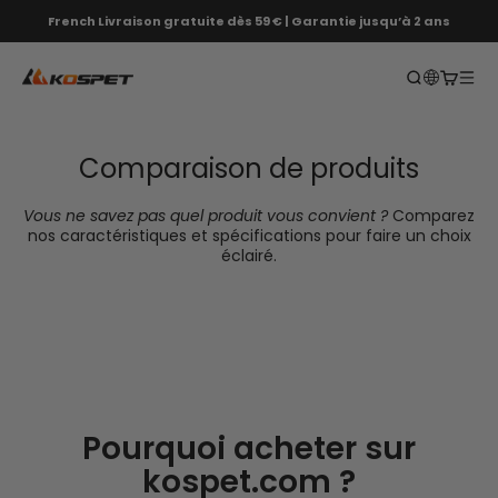
Passer au contenu
French Livraison gratuite dès 59 € | Garantie jusqu’à 2 ans
KOSPET EU
Recherche 
Ouvrir l
Ouvri
Comparaison de produits
Vous ne savez pas quel produit vous convient ?
Comparez
nos caractéristiques et spécifications pour faire un choix
éclairé.
Pourquoi acheter sur
kospet.com ?