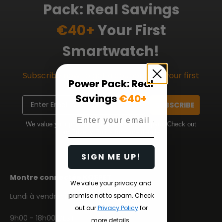
Pack: Real Savings
€40+
Your First
Smartwatch!
Subscribe now to get a coupon with your first
Power Pack: Real
order!
Savings
€40+
Email
SUBSCRIBE
Email
We value your privacy and promise not to spam. Check out
our
Privacy Policy
for more details.
SIGN ME UP!
Montre connectée KOSPET
We value your privacy and
Lundi à vendredi
promise not to spam. Check
out our
Privacy Policy
for
9h00 - 18h00 CEST
more details.