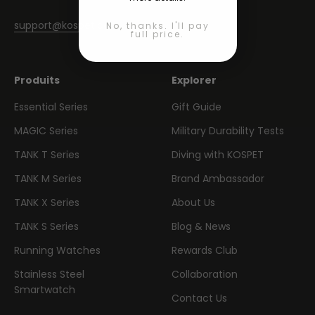
support@kospet.com
No, thanks. I'll pay
full price.
Produits
Explorer
Essential Series
Gift Guide
MAGIC Series
Military Durability Tests
TANK T Series
Diving with KOSPET
TANK M Series
Brand Ambassador
TANK X Series
About Us
TANK S Series
Blog & News
Running Watches
Rewards Club
Stainless Steel
Collaboration
Smartwatch
Contact Us