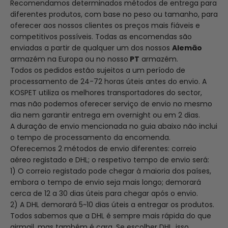
Recomendamos determinados métodos de entrega para
diferentes produtos, com base no peso ou tamanho, para
oferecer aos nossos clientes os preços mais fiáveis e
competitivos possíveis. Todas as encomendas são
enviadas a partir de qualquer um dos nossos
Alemão
armazém na Europa ou no nosso
PT
armazém.
Todos os pedidos estão sujeitos a um período de
processamento de 24-72 horas úteis antes do envio. A
KOSPET utiliza os melhores transportadores do sector,
mas não podemos oferecer serviço de envio no mesmo
dia nem garantir entrega em overnight ou em 2 dias.
A duração de envio mencionada no guia abaixo não inclui
o tempo de processamento da encomenda.
Oferecemos 2 métodos de envio diferentes: correio
aéreo registado e DHL; o respetivo tempo de envio será:
1) O correio registado pode chegar à maioria dos países,
embora o tempo de envio seja mais longo; demorará
cerca de 12 a 30 dias úteis para chegar após o envio.
2) A DHL demorará 5~10 dias úteis a entregar os produtos.
Todos sabemos que a DHL é sempre mais rápida do que
airmail, mas também é cara. Se escolher DHL, isso