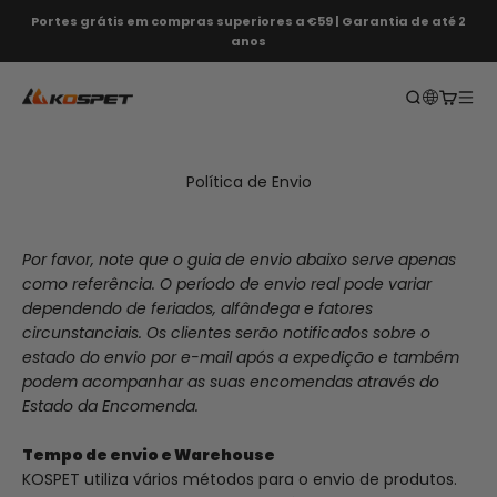
Saltar para o conteúdo
Portes grátis em compras superiores a €59 | Garantia de até 2
anos
KOSPET EU
Abrir pesqui
Abrir c
Abri
Política de Envio
Por favor, note que o guia de envio abaixo serve apenas
como referência. O período de envio real pode variar
dependendo de feriados, alfândega e fatores
circunstanciais. Os clientes serão notificados sobre o
estado do envio por e-mail após a expedição e também
podem acompanhar as suas encomendas através do
Estado da Encomenda.
Tempo de envio
e
W
arehouse
KOSPET utiliza vários métodos para o envio de produtos.