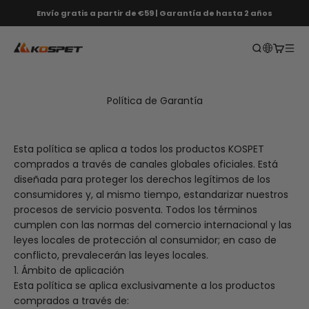
Saltar al contenido
Envío gratis a partir de €59 | Garantía de hasta 2 años
KOSPET EU
Abrir búsqu
Abrir ca
Abri
Política de Garantía
Esta política se aplica a todos los productos KOSPET
comprados a través de canales globales oficiales. Está
diseñada para proteger los derechos legítimos de los
consumidores y, al mismo tiempo, estandarizar nuestros
procesos de servicio posventa. Todos los términos
cumplen con las normas del comercio internacional y las
leyes locales de protección al consumidor; en caso de
conflicto, prevalecerán las leyes locales.
1. Ámbito de aplicación
Esta política se aplica exclusivamente a los productos
comprados a través de: