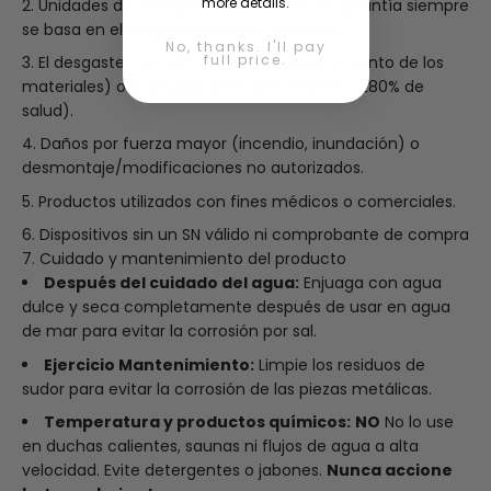
more details.
Unidades de reemplazo (el período de garantía siempre
se basa en el
original
fecha de compra).
No, thanks. I'll pay
full price.
El desgaste normal (arañazos, envejecimiento de los
materiales) o la degradación de la batería (≥80% de
salud).
Daños por fuerza mayor (incendio, inundación) o
desmontaje/modificaciones no autorizados.
Productos utilizados con fines médicos o comerciales.
Dispositivos sin un SN válido ni comprobante de compra
7. Cuidado y mantenimiento del producto
Después del cuidado del agua:
Enjuaga con agua
dulce y seca completamente después de usar en agua
de mar para evitar la corrosión por sal.
Ejercicio
Mantenimiento
:
Limpie los residuos de
sudor para evitar la corrosión de las piezas metálicas.
Temperatura y productos químicos:
NO
No lo use
en duchas calientes, saunas ni flujos de agua a alta
velocidad. Evite detergentes o jabones.
Nunca accione