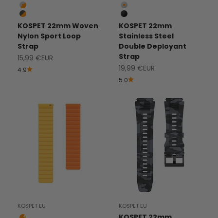
Silver Grey / Orange Stripe
Silver
Gris Oscuro / Raya Naranja
Black
KOSPET 22mm Woven
KOSPET 22mm
Nylon Sport Loop
Stainless Steel
Strap
Double Deployant
Strap
Precio de Venta
15,99 €EUR
Precio de Venta
19,99 €EUR
4.9
5.0
KOSPET EU
KOSPET EU
KOSPET 22mm