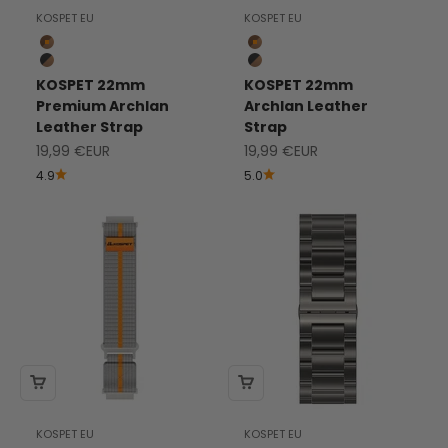
KOSPET EU
KOSPET EU
Brown
Marrón
Black
Black
KOSPET 22mm
KOSPET 22mm
Premium Archlan
Archlan Leather
Leather Strap
Strap
Precio de Venta
Precio de Venta
19,99 €EUR
19,99 €EUR
4.9
5.0
KOSPET EU
KOSPET EU