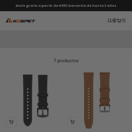
Saltar al contenido
Envío gratis a partir de €59 | Garantía de hasta 2 años
KOSPET EU
Abrir búsqu
Abrir ca
Abri
Correa
7 productos