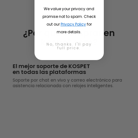
We value your privacy and
promise not to spam. Check
out our
Privacy Policy
for
¿Por qué comprar en
more details.
kospet.com?
No, thanks. I'll pay
full price.
El mejor soporte de KOSPET
en todas las plataformas
Soporte por chat en vivo y correo electrónico para
asistencia relacionada con relojes inteligentes.