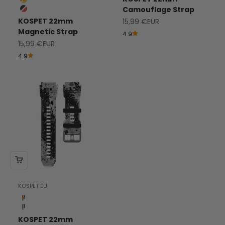
Naranja con Amarillo
Camouflage Strap
Black with Red
KOSPET 22mm
Precio de Venta
15,99 €EUR
Magnetic Strap
4.9
Precio de Venta
15,99 €EUR
4.9
KOSPET EU
Black camo
Camuflaje Marrón
KOSPET 22mm