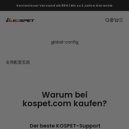
Zum Inhalt springen
Kostenloser Versand ab 59 € | Bis zu 2 Jahre Garantie
KOSPET EU
Offene Suc
Offene
Navi
global-config
全局配置页面
Warum bei
kospet.com kaufen?
Der beste KOSPET-Support