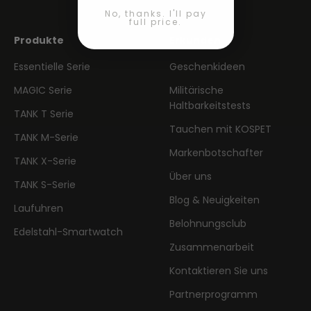
No, thanks. I'll pay
full price.
Produkte
Erkunden
Essentielle Serie
Geschenkideen
MAGIC Serie
Militärische
Haltbarkeitstests
TANK T Serie
Tauchen mit KOSPET
TANK M-Serie
Markenbotschafter
TANK X-Serie
Über uns
TANK S-Serie
Blog & Neuigkeiten
Laufuhren
Belohnungsclub
Edelstahl-Smartwatch
Zusammenarbeit
Kontaktieren Sie uns
Partnerprogramm