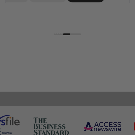
Série TANK X
Suivez votre infinité
DÉCOUVRIR PLUS
Nous sommes spécialisés dans les montres intelligentes
robustes dotées d'un système de positionnement
satellite double bande, d'une durabilité de qualité
militaire, d'un niveau de protection IP69K et d'un suivi
complet de la santé, conçues pour la vie quotidienne, les
sportifs et les passionnés de fitness.
DÉCOUVRIR PLUS