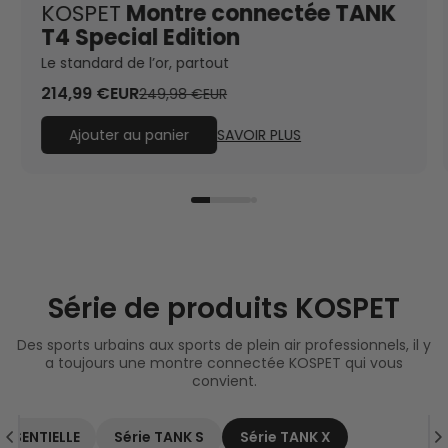
KOSPET
Montre connectée TANK
T4 Special Edition
Le standard de l’or, partout
214,99 €EUR
249,98 €EUR
Ajouter au panier
SAVOIR PLUS
Série de produits KOSPET
Des sports urbains aux sports de plein air professionnels, il y
a toujours une montre connectée KOSPET qui vous
convient.
 ESSENTIELLE
Série TANK S
Série TANK X